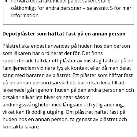
Förvara detta läkemedel på ett säkert ställe,
oåtkomligt för andra personer – se avsnitt 5 för mer
information.
Depotplåster som häftat fast på en annan person
Plåstret ska endast användas på huden hos den person
som läkaren har ordinerat det för. Det finns
rapporterade fall där ett plåster av misstag fastnat på en
familjemedlem vid nära fysisk kontakt eller då man delat
säng med bäraren av plåstret. Ett plåster som häftat fast
på en annan person (särskilt ett barn) kan leda till att
läkemedel går igenom huden på den andra personen och
orsakar allvarliga biverkningar såsom
andningssvårigheter med långsam och ytlig andning,
vilket kan få dödlig utgång. Om plåstret häftat fast på
huden hos en annan person, ta genast av plåstret och
kontakta läkare.