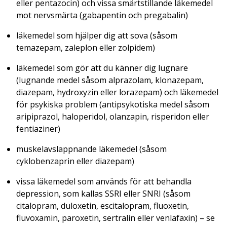
eller pentazocin) och vissa smärtstillande läkemedel
mot nervsmärta (gabapentin och pregabalin)
läkemedel som hjälper dig att sova (såsom
temazepam, zaleplon eller zolpidem)
läkemedel som gör att du känner dig lugnare
(lugnande medel såsom alprazolam, klonazepam,
diazepam, hydroxyzin eller lorazepam) och läkemedel
för psykiska problem (antipsykotiska medel såsom
aripiprazol, haloperidol, olanzapin, risperidon eller
fentiaziner)
muskelavslappnande läkemedel (såsom
cyklobenzaprin eller diazepam)
vissa läkemedel som används för att behandla
depression, som kallas SSRI eller SNRI (såsom
citalopram, duloxetin, escitalopram, fluoxetin,
fluvoxamin, paroxetin, sertralin eller venlafaxin) – se