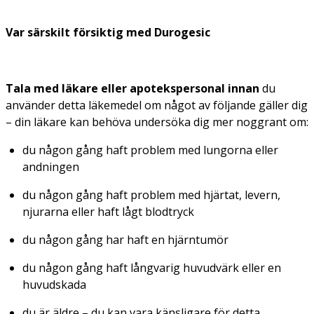
Var särskilt försiktig med
Durogesic
Tala med läkare eller apotekspersonal innan
du
använder detta läkemedel om något av följande gäller dig
– din läkare kan behöva undersöka dig mer noggrant om:
du någon gång haft problem med lungorna eller
andningen
du någon gång haft problem med hjärtat, levern,
njurarna eller haft lågt blodtryck
du någon gång har haft en hjärntumör
du någon gång haft långvarig huvudvärk eller en
huvudskada
du är äldre – du kan vara känsligare för detta