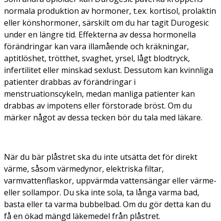
normala produktion av hormoner, t.ex. kortisol, prolaktin
eller könshormoner, särskilt om du har tagit Durogesic
under en längre tid. Effekterna av dessa hormonella
förändringar kan vara illamående och kräkningar,
aptitlöshet, trötthet, svaghet, yrsel, lågt blodtryck,
infertilitet eller minskad sexlust. Dessutom kan kvinnliga
patienter drabbas av förändringar i
menstruationscykeln, medan manliga patienter kan
drabbas av impotens eller förstorade bröst. Om du
märker något av dessa tecken bör du tala med läkare.
När du bär plåstret ska du inte utsätta det för direkt
värme, såsom värmedynor, elektriska filtar,
varmvattenflaskor, uppvärmda vattensängar eller värme-
eller sollampor. Du ska inte sola, ta långa varma bad,
basta eller ta varma bubbelbad. Om du gör detta kan du
få en ökad mängd läkemedel från plåstret.