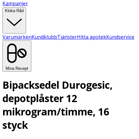
Kampanjer
Kloka Råd
Varumärken
Kundklubb
Tjänster
Hitta apotek
Kundservice
Mina Recept
Bipacksedel Durogesic,
depotplåster 12
mikrogram/timme, 16
styck