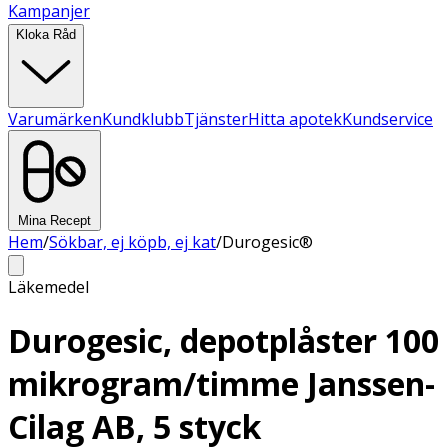
Kampanjer
Kloka Råd
Varumärken
Kundklubb
Tjänster
Hitta apotek
Kundservice
Mina Recept
Hem
/
Sökbar, ej köpb, ej kat
/
Durogesic®
Läkemedel
Durogesic, depotplåster 100
mikrogram/timme Janssen-
Cilag AB, 5 styck