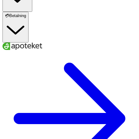
💳Betalning