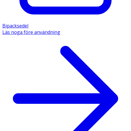
Bipacksedel
Läs noga före användning