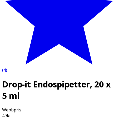
(
4
)
Drop-it Endospipetter, 20 x
5 ml
Webbpris
49
kr