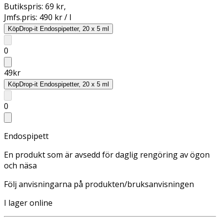
Butikspris:
69 kr
,
Jmfs.pris:
490 kr / l
Köp
Drop-it Endospipetter, 20 x 5 ml
0
49
kr
Köp
Drop-it Endospipetter, 20 x 5 ml
0
Endospipett
En produkt som är avsedd för daglig rengöring av ögon
och näsa
Följ anvisningarna på produkten/bruksanvisningen
I lager online