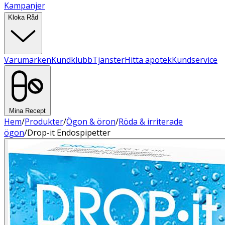
Kampanjer
Kloka Råd
Varumärken
Kundklubb
Tjänster
Hitta apotek
Kundservice
Mina Recept
Hem
/
Produkter
/
Ögon & öron
/
Röda & irriterade
ögon
/
Drop-it Endospipetter