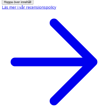
Hoppa över innehåll
försiktigt av ögonlocket,
eller
Läs mer i vår recensionspolicy
3. Droppa några droppar direkt i ögat. Torka vid behov
med en steril kompress.
Näsa
1. Bryt av en endospipett och öppna genom att vrida av
toppen.
2. Luta huvudet lätt bakåt, för in pipettens spets i
näsborren och droppa försiktigt några droppar åt
gången.
3. Undvik att fylla näsan för att undvika kontaminering
av mellanörat.
4. Snyt eller torka näsan efteråt.
Använd inte samma endospipett för rengöring av både
ögon och näsa.