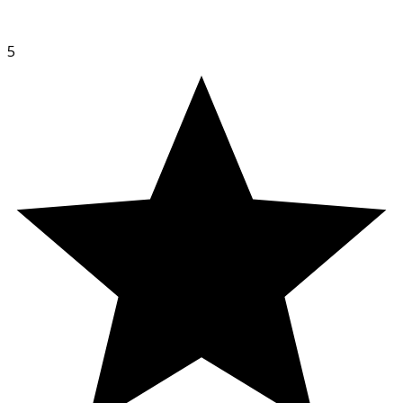
Förvaring
Förvaras i rumstemperatur utom räckhåll för små barn.
5
Innehåll
0,9 % natriumklorid i 100 ml renat vatten.