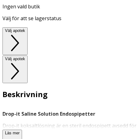
Ingen vald butik
Välj för att se lagerstatus
Välj apotek
Välj apotek
Beskrivning
Drop-it Saline Solution Endospipetter
Drop‑it koksaltlösning är en steril endospipett avsedd för
daglig rengöring av ögon och näsa hos spädbarn, barn
Läs mer