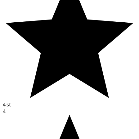
4
st
4