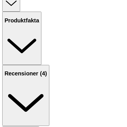
och vuxna. Lösningen består av isoton koksaltlösning
(0,9 % natriumklorid) och är fri från konserveringsmedel.
Vid användning i
ögonen
kan Drop‑it Saline Solution
Produktfakta
användas för rengöring genom instillation av droppar,
ögonbad eller genom att blötlägga sterila kompresser.
Produkten är anpassad för varsam rengöring av
ögonlock och ögonområde.
Vid användning i
näsan
underlättar lösningen rengöring
från slem och sekret. Den återfuktar nässlemhinnan och
kan bidra till minskad nästorrhet.
Recensioner (
4
)
Varje endospipett är avsedd för engångsbruk.
Användning
Ögon
1. Bryt av en endospipett och öppna genom att vrida av
toppen.
2. Blötlägg en steril kompress med lösningen och torka