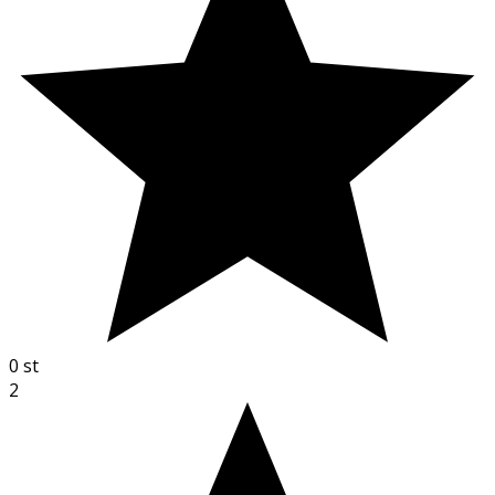
0
st
2