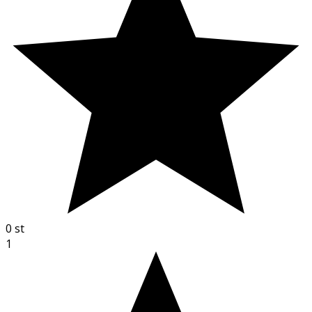
0
st
1