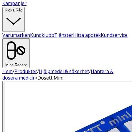
Kampanjer
Kloka Råd
Varumärken
Kundklubb
Tjänster
Hitta apotek
Kundservice
Mina Recept
Hem
/
Produkter
/
Hjälpmedel & säkerhet
/
Hantera &
dosera medicin
/
Dosett Mini