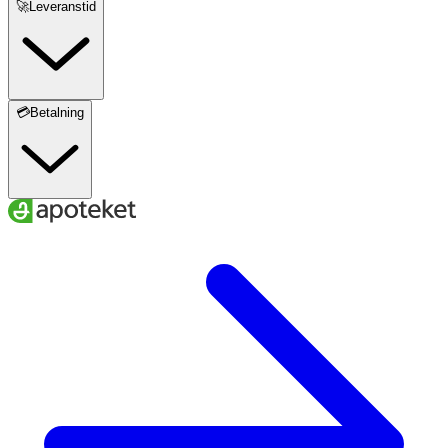
🚀Leveranstid
💳Betalning