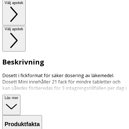
Välj apotek
Välj apotek
Beskrivning
Dosett i fickformat för säker dosering av läkemedel.
Dosett Mini innehåller 21 fack för mindre tabletter och
kan således förberedas för 3 intagningstillfällen per dag i
7 dagar eller upp till 3 veckors behov med ett
Läs mer
intagningstillfälle per dag.
Finns i röd och blå.
Produktfakta
Längd: 9,5 cm Bredd: 7,5 cm