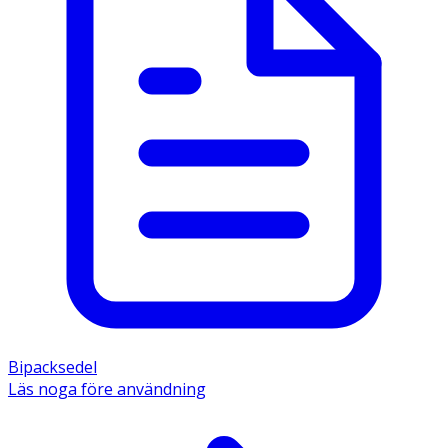
Bipacksedel
Läs noga före användning