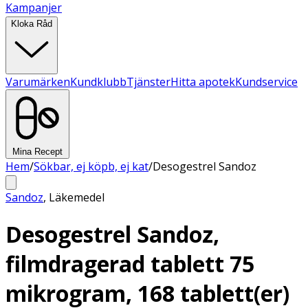
Kampanjer
Kloka Råd
Varumärken
Kundklubb
Tjänster
Hitta apotek
Kundservice
Mina Recept
Hem
/
Sökbar, ej köpb, ej kat
/
Desogestrel Sandoz
Sandoz
,
Läkemedel
Desogestrel Sandoz,
filmdragerad tablett 75
mikrogram, 168 tablett(er)