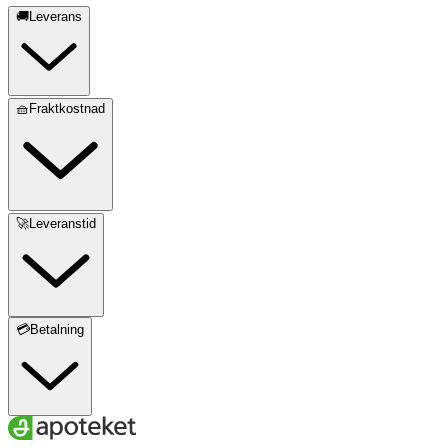
🚚Leverans
🧺Fraktkostnad
🚀Leveranstid
💳Betalning