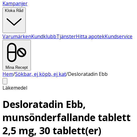
Kampanjer
Kloka Råd
Varumärken
Kundklubb
Tjänster
Hitta apotek
Kundservice
Mina Recept
Hem
/
Sökbar, ej köpb, ej kat
/
Desloratadin Ebb
Läkemedel
Desloratadin Ebb,
munsönderfallande tablett
2,5 mg, 30 tablett(er)