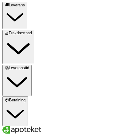
🚚Leverans
🧺Fraktkostnad
🚀Leveranstid
💳Betalning