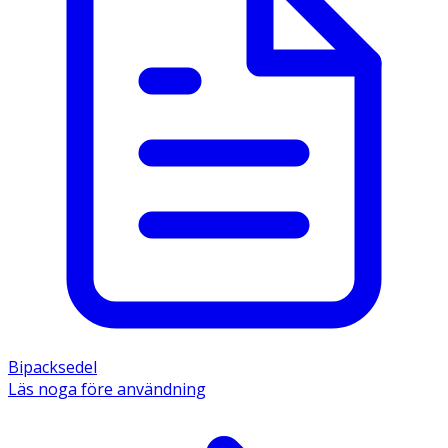
Bipacksedel
Läs noga före användning