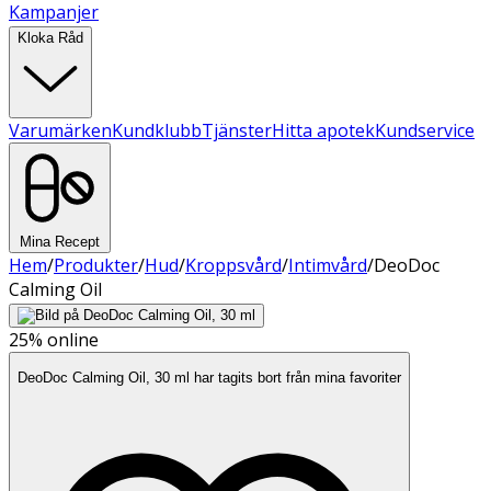
Kampanjer
Kloka Råd
Varumärken
Kundklubb
Tjänster
Hitta apotek
Kundservice
Mina Recept
Hem
/
Produkter
/
Hud
/
Kroppsvård
/
Intimvård
/
DeoDoc
Calming Oil
25%
online
DeoDoc Calming Oil, 30 ml har tagits bort från mina favoriter