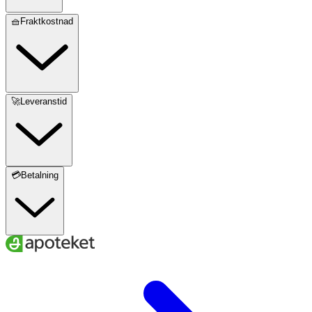
🧺Fraktkostnad
🚀Leveranstid
💳Betalning