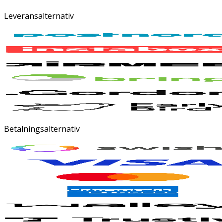
Leveransalternativ
Betalningsalternativ