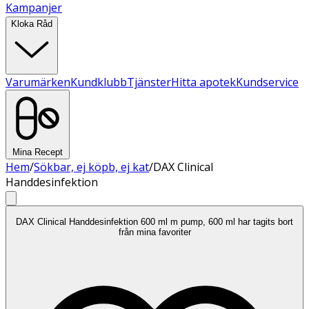
Kampanjer
Kloka Råd
Varumärken
Kundklubb
Tjänster
Hitta apotek
Kundservice
Mina Recept
Hem
/
Sökbar, ej köpb, ej kat
/
DAX Clinical
Handdesinfektion
DAX Clinical Handdesinfektion 600 ml m pump, 600 ml har tagits bort
från mina favoriter