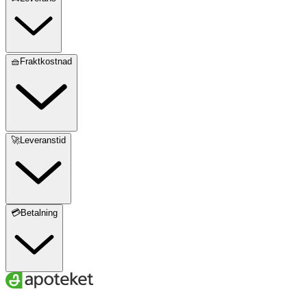
ENSTAKA KÄRNOR ELLER KÄRNRESTER.
🧺Fraktkostnad
🚀Leveranstid
💳Betalning