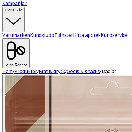
Kampanjer
Kloka Råd
Varumärken
Kundklubb
Tjänster
Hitta apotek
Kundservice
Mina Recept
Hem
/
Produkter
/
Mat & dryck
/
Godis & snacks
/
Dadlar