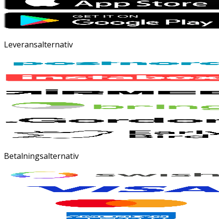
Leveransalternativ
Betalningsalternativ