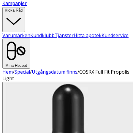
Kampanjer
Kloka Råd
Varumärken
Kundklubb
Tjänster
Hitta apotek
Kundservice
Mina Recept
Hem
/
Special
/
Utgångsdatum finns
/
COSRX Full Fit Propolis
Light