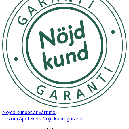
Ingredienser:
Propolis Extract, Butylene Glycol, Glycerin, Betaine,
1,2Hexanediol, Cassia Obtusifolia Seed Extract, Sodium
Hyaluronate, Hydroxyethylcellulose, Carbomer,
Panthenol, Arginine
Nöjda kunder är vårt mål
Läs om Apotekets Nöjd kund-garanti