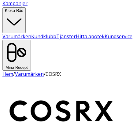
Kampanjer
Kloka Råd
Varumärken
Kundklubb
Tjänster
Hitta apotek
Kundservice
Mina Recept
Hem
/
Varumärken
/
COSRX