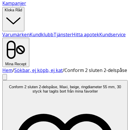
Kampanjer
Kloka Råd
Varumärken
Kundklubb
Tjänster
Hitta apotek
Kundservice
Mina Recept
Hem
/
Sökbar, ej köpb, ej kat
/
Conform 2 sluten 2-delspåse
Conform 2 sluten 2-delspåse, Maxi, beige, ringdiameter 55 mm, 30
styck har tagits bort från mina favoriter