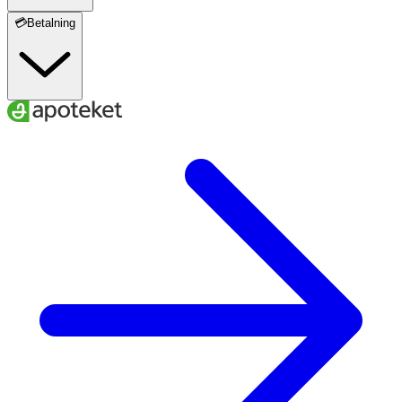
💳Betalning