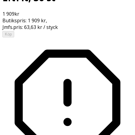
1 909
kr
Butikspris:
1 909 kr
,
Jmfs.pris:
63,63 kr / styck
Köp