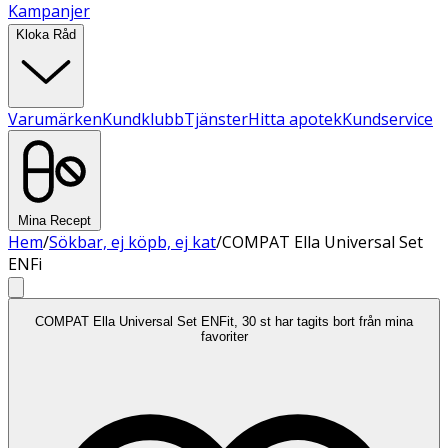
Kampanjer
Kloka Råd
Varumärken
Kundklubb
Tjänster
Hitta apotek
Kundservice
Mina Recept
Hem
/
Sökbar, ej köpb, ej kat
/
COMPAT Ella Universal Set
ENFi
COMPAT Ella Universal Set ENFit, 30 st har tagits bort från mina
favoriter