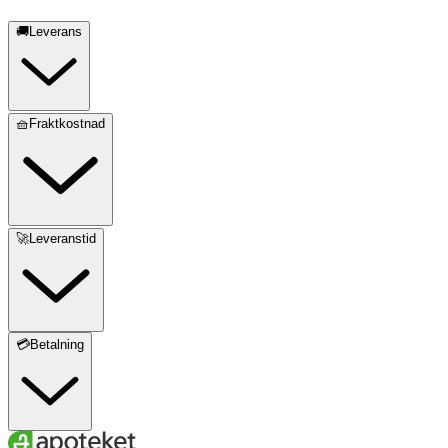
🚚Leverans
🧺Fraktkostnad
🚀Leveranstid
💳Betalning