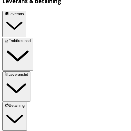
Leverans & betalning
🚚Leverans
🧺Fraktkostnad
🚀Leveranstid
💳Betalning