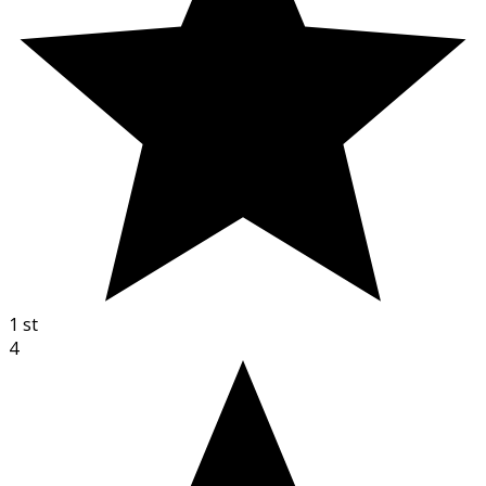
1
st
4