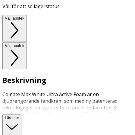
Välj för att se lagerstatus
Välj apotek
Välj apotek
Beskrivning
Colgate Max White Ultra Active Foam är en
djuprengörande tandkräm som med ny patenterad
teknologi ger en nyans vitare tänder redan efter 3
dagars användning. Produkten har 25% ökad effekt av att
Läs mer
ta bort missfärgningar och verkar också förebyggande.
Borsta tänderna 2 gånger per dag i 2 minuter.
Rumstemp