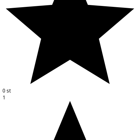
0
st
1