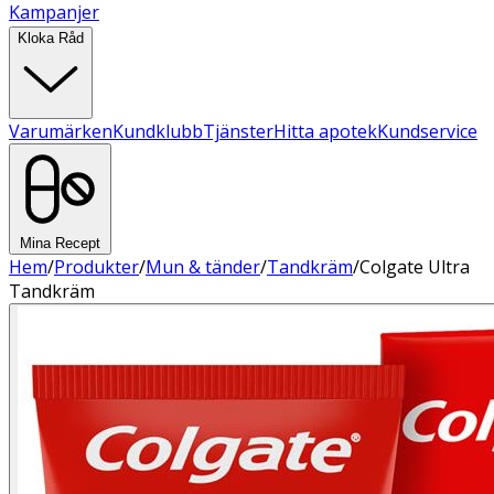
Kampanjer
Kloka Råd
Varumärken
Kundklubb
Tjänster
Hitta apotek
Kundservice
Mina Recept
Hem
/
Produkter
/
Mun & tänder
/
Tandkräm
/
Colgate Ultra
Tandkräm