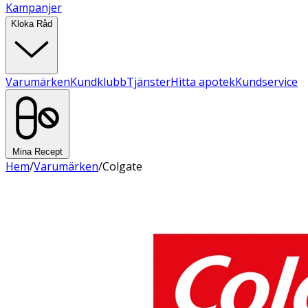
Kampanjer
Kloka Råd
Varumärken
Kundklubb
Tjänster
Hitta apotek
Kundservice
Mina Recept
Hem
/
Varumärken
/
Colgate