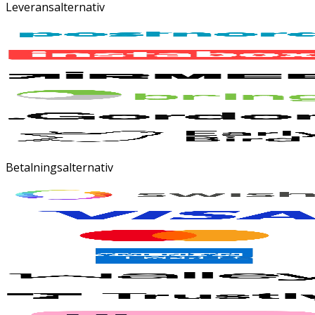
Leveransalternativ
Betalningsalternativ