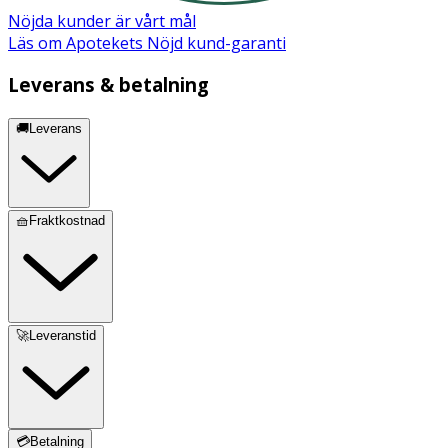
Nöjda kunder är vårt mål
Läs om Apotekets Nöjd kund-garanti
Leverans & betalning
🚚Leverans
🧺Fraktkostnad
🚀Leveranstid
💳Betalning