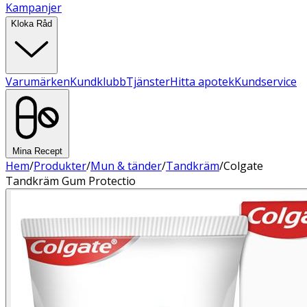
Kampanjer
Kloka Råd
Varumärken
Kundklubb
Tjänster
Hitta apotek
Kundservice
Mina Recept
Hem
/
Produkter
/
Mun & tänder
/
Tandkräm
/
Colgate
Tandkräm Gum Protectio