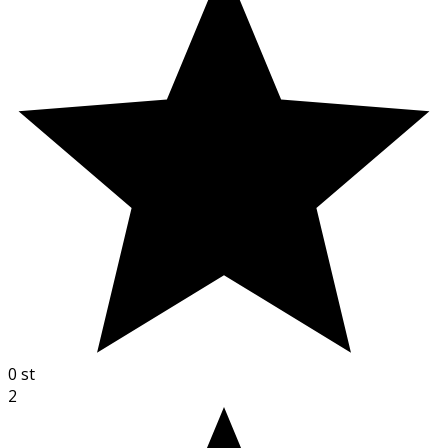
0
st
2