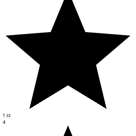
1
st
4