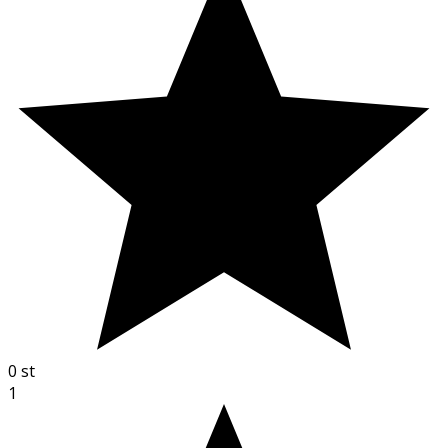
0
st
1