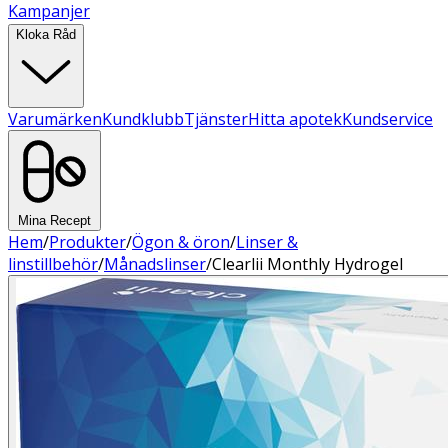
Kampanjer
Kloka Råd
Varumärken
Kundklubb
Tjänster
Hitta apotek
Kundservice
Mina Recept
Hem
/
Produkter
/
Ögon & öron
/
Linser &
linstillbehör
/
Månadslinser
/
Clearlii Monthly Hydrogel