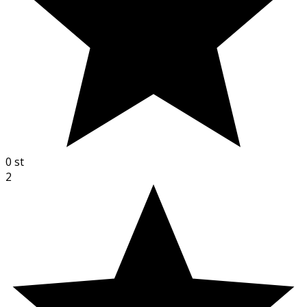
0
st
2