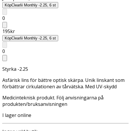
Köp
Clearlii Monthly -2.25, 6 st
0
195
kr
Köp
Clearlii Monthly -2.25, 6 st
0
Styrka -2.25
Asfärisk lins för bättre optisk skärpa. Unik linskant som
förbättrar cirkulationen av tårvätska. Med UV-skydd
Medicinteknisk produkt. Följ anvisningarna på
produkten/bruksanvisningen
I lager online