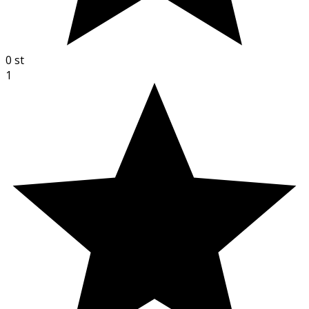
0
st
1