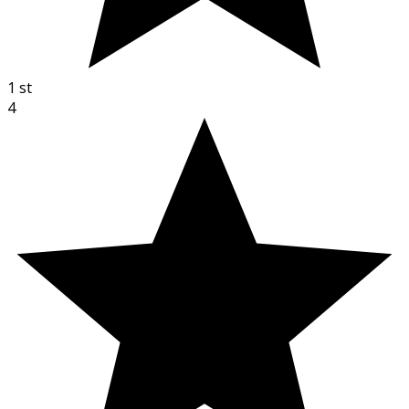
1
st
4