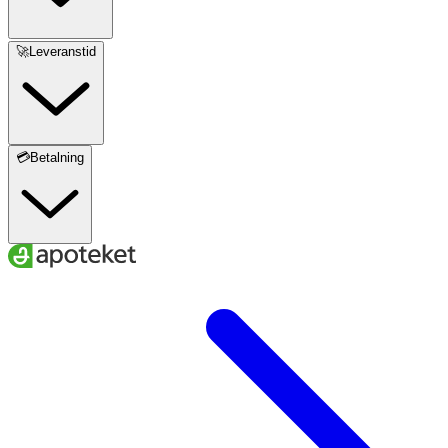
🚀Leveranstid
💳Betalning