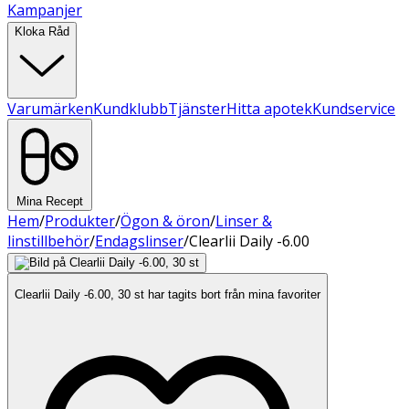
Kampanjer
Kloka Råd
Varumärken
Kundklubb
Tjänster
Hitta apotek
Kundservice
Mina Recept
Hem
/
Produkter
/
Ögon & öron
/
Linser &
linstillbehör
/
Endagslinser
/
Clearlii Daily -6.00
Clearlii Daily -6.00, 30 st har tagits bort från mina favoriter