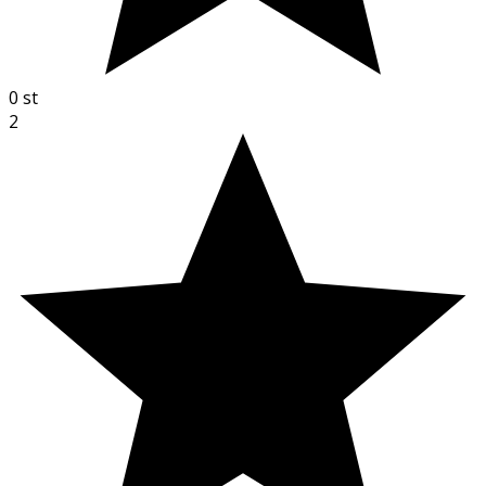
0
st
2