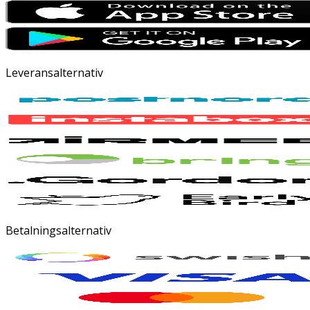
Leveransalternativ
Betalningsalternativ