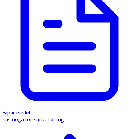
Bipacksedel
Läs noga före användning