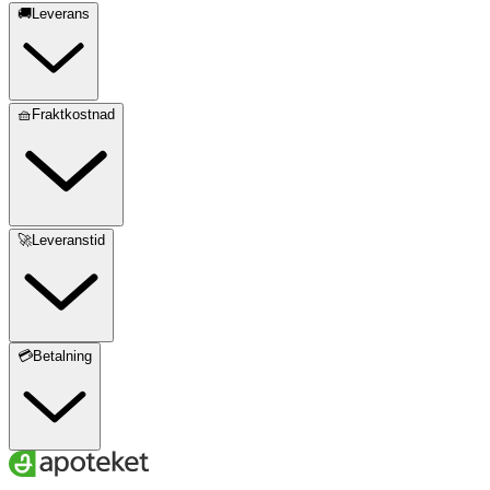
🚚Leverans
🧺Fraktkostnad
🚀Leveranstid
💳Betalning