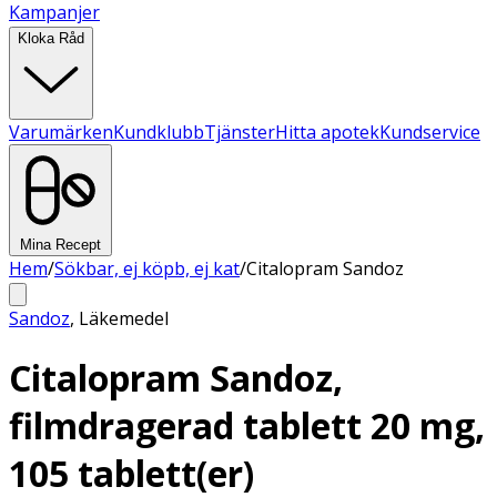
Kampanjer
Kloka Råd
Varumärken
Kundklubb
Tjänster
Hitta apotek
Kundservice
Mina Recept
Hem
/
Sökbar, ej köpb, ej kat
/
Citalopram Sandoz
Sandoz
,
Läkemedel
Citalopram Sandoz,
filmdragerad tablett 20 mg,
105 tablett(er)