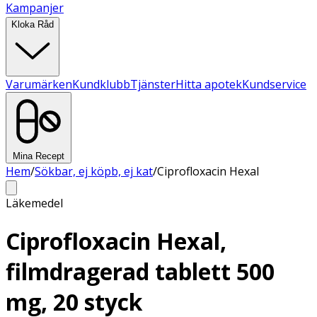
Kampanjer
Kloka Råd
Varumärken
Kundklubb
Tjänster
Hitta apotek
Kundservice
Mina Recept
Hem
/
Sökbar, ej köpb, ej kat
/
Ciprofloxacin Hexal
Läkemedel
Ciprofloxacin Hexal,
filmdragerad tablett 500
mg, 20 styck