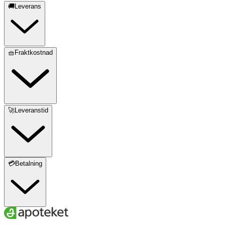
🚚Leverans
🧺Fraktkostnad
🚀Leveranstid
💳Betalning