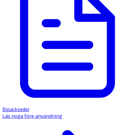
Bipacksedel
Läs noga före användning