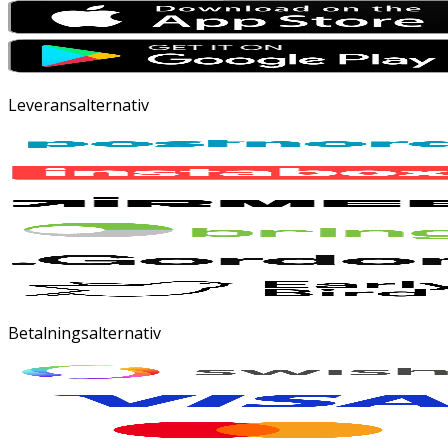
Leveransalternativ
Betalningsalternativ