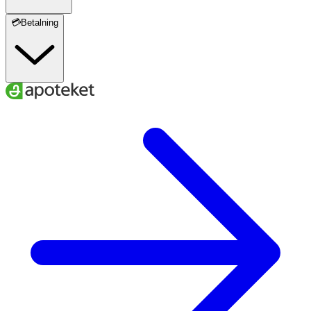
💳Betalning