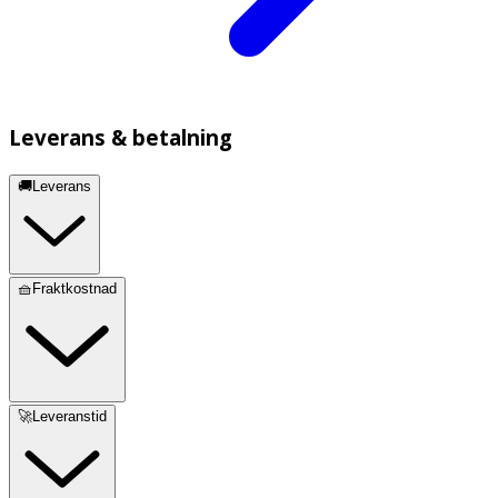
Leverans & betalning
🚚Leverans
🧺Fraktkostnad
🚀Leveranstid