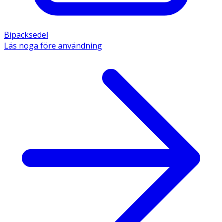
Bipacksedel
Läs noga före användning