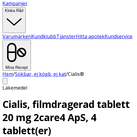
Kampanjer
Kloka Råd
Varumärken
Kundklubb
Tjänster
Hitta apotek
Kundservice
Mina Recept
Hem
/
Sökbar, ej köpb, ej kat
/
Cialis®
Läkemedel
Cialis, filmdragerad tablett
20 mg 2care4 ApS, 4
tablett(er)