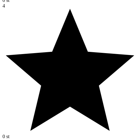
0
st
4
0
st