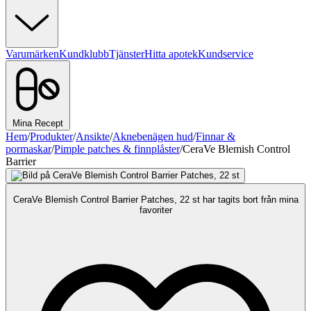
Varumärken
Kundklubb
Tjänster
Hitta apotek
Kundservice
Mina Recept
Hem
/
Produkter
/
Ansikte
/
Aknebenägen hud
/
Finnar &
pormaskar
/
Pimple patches & finnplåster
/
CeraVe Blemish Control
Barrier
CeraVe Blemish Control Barrier Patches, 22 st har tagits bort från mina
favoriter