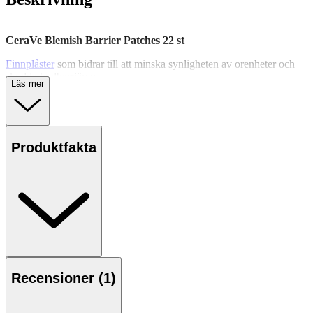
CeraVe Blemish Barrier Patches 22 st
Finnplåster
som bidrar till att minska synligheten av orenheter och
skydda hudbarriären.
Läs mer
CeraVe Blemish Control Barrier Patches är tunna plåster som hjälper
till att reducera synligheten av orenheter och överskottstalg. De är
utvecklade för att skydda hudbarriären och innehåller tre essentiella
ceramider som bidrar till att bevara hudens naturliga balans.
Produktfakta
Plåstren är enkla att applicera och lämnar inga märken på huden.
Passar känslig hud och täpper inte till porerna.
Egenskaper
· Hjälper till att minska storlek och rodnad på orenheter
· Skyddar hudbarriären med tre ceramider
· Täpper inte till porerna
Recensioner (
1
)
· Tunna och diskreta plåster