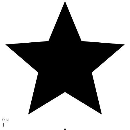
0
st
1