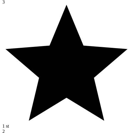
3
1
st
2