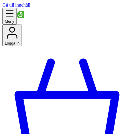
Gå till innehåll
Meny
Logga in