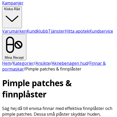
Kampanjer
Kloka Råd
Varumärken
Kundklubb
Tjänster
Hitta apotek
Kundservice
Mina Recept
Hem
/
Kategorier
/
Ansikte
/
Aknebenägen hud
/
Finnar &
pormaskar
/
Pimple patches & finnplåster
Pimple patches &
finnplåster
Säg hej då till envisa finnar med effektiva finnplåster och
pimple patches. Dessa små plåster skyddar huden,