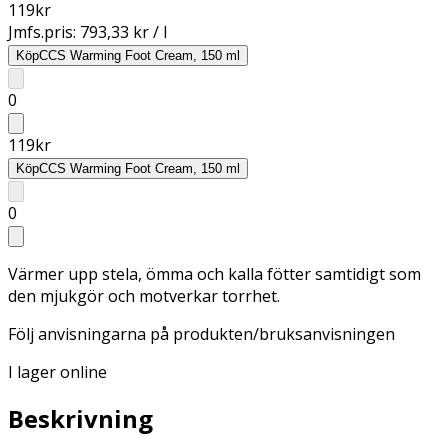
119
kr
Jmfs.pris:
793,33 kr / l
Köp
CCS Warming Foot Cream, 150 ml
0
119
kr
Köp
CCS Warming Foot Cream, 150 ml
0
Värmer upp stela, ömma och kalla fötter samtidigt som
den mjukgör och motverkar torrhet.
Följ anvisningarna på produkten/bruksanvisningen
I lager online
Beskrivning