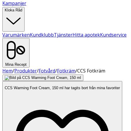
Kampanjer
Kloka Råd
Varumärken
Kundklubb
Tjänster
Hitta apotek
Kundservice
Mina Recept
Hem
/
Produkter
/
Fotvård
/
Fotkräm
/
CCS Fotkräm
CCS Warming Foot Cream, 150 ml har tagits bort från mina favoriter