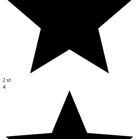
2
st
4