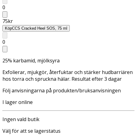
0
75
kr
Köp
CCS Cracked Heel SOS, 75 ml
0
25% karbamid, mjölksyra
Exfolierar, mjukgör, återfuktar och stärker hudbarriären
hos torra och spruckna hälar. Resultat efter 3 dagar
Följ anvisningarna på produkten/bruksanvisningen
I lager online
Ingen vald butik
Välj för att se lagerstatus