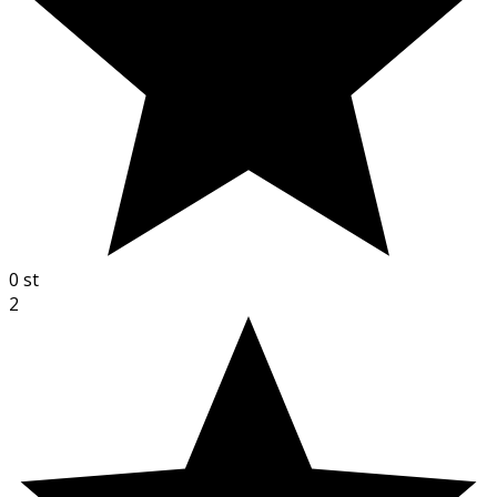
0
st
2