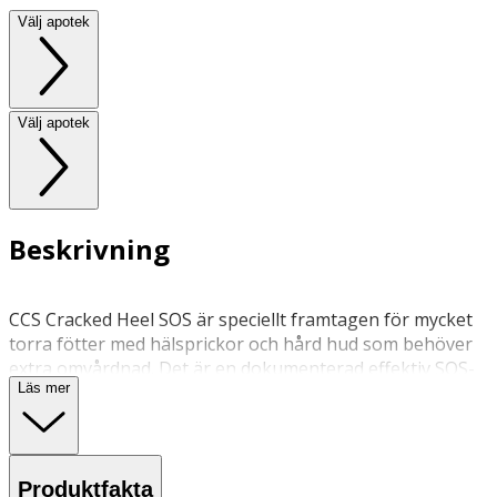
Välj apotek
Välj apotek
Beskrivning
CCS Cracked Heel SOS är speciellt framtagen för mycket
torra fötter med hälsprickor och hård hud som behöver
extra omvårdnad. Det är en dokumenterad effektiv SOS-
Läs mer
produkt som bidrar som spetsprodukt i fotvårdshyllan.
Mjukgör och vårdar effektivt torra hälar, förhårdnader
och nagelband.
Produktfakta
Användning