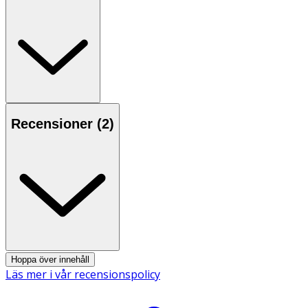
• Applicera punktvis 2 gånger dagligen.
• Ger ett synbart resultat efter 3 dagar och tydliga
förbättringar efter 7 dagar.
• Följ anvisningar på produkten/bruksanvisningen.
Ingredienser:
Aqua, Urea, Canola Oil, Lactic Acid, Dimethicone,
Caprylic/Capric Triglyceride, Ammonium Lactate, Cetyl
Recensioner (
2
)
Alcohol, Stearyl Alcohol, Glyceryl Stearate, Sodium PCA,
Glycerin,Tocopheryl Acetate, Phenoxyethanol, PEG-100
Stearate, Allantoin, Parfum(Eucalyptus Globulus Leaf
Oil,Limonene), Glycine Soja Oil, Benzoic Acid,
Dehydroacetic Acid, Tocopherol, Beta-Sitosterol,
Squalene.
Hoppa över innehåll
Läs mer i vår recensionspolicy