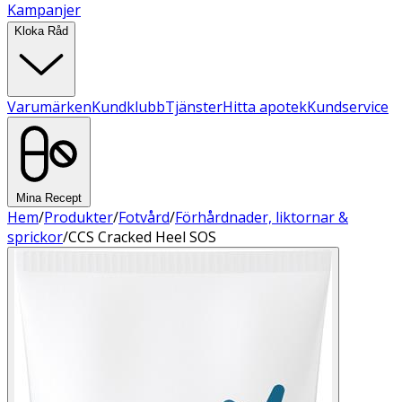
Kampanjer
Kloka Råd
Varumärken
Kundklubb
Tjänster
Hitta apotek
Kundservice
Mina Recept
Hem
/
Produkter
/
Fotvård
/
Förhårdnader, liktornar &
sprickor
/
CCS Cracked Heel SOS