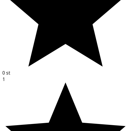
0
st
1