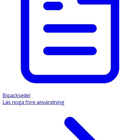
Bipacksedel
Läs noga före användning