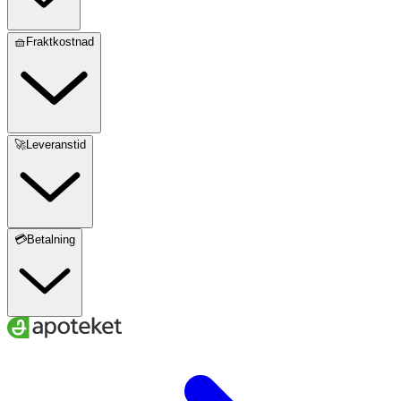
🧺Fraktkostnad
🚀Leveranstid
💳Betalning