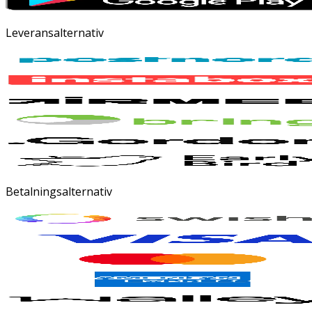
Leveransalternativ
Betalningsalternativ