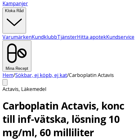
Kampanjer
Kloka Råd
Varumärken
Kundklubb
Tjänster
Hitta apotek
Kundservice
Mina Recept
Hem
/
Sökbar, ej köpb, ej kat
/
Carboplatin Actavis
Actavis
,
Läkemedel
Carboplatin Actavis, konc
till inf-vätska, lösning 10
mg/ml, 60 milliliter