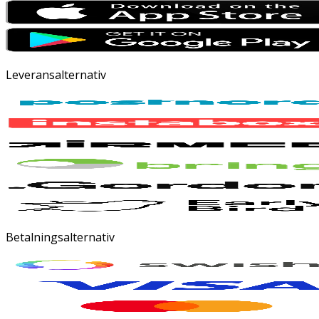
Leveransalternativ
Betalningsalternativ