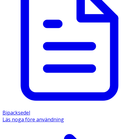
Bipacksedel
Läs noga före användning