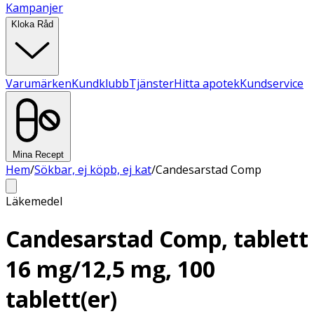
Kampanjer
Kloka Råd
Varumärken
Kundklubb
Tjänster
Hitta apotek
Kundservice
Mina Recept
Hem
/
Sökbar, ej köpb, ej kat
/
Candesarstad Comp
Läkemedel
Candesarstad Comp, tablett
16 mg/12,5 mg, 100
tablett(er)