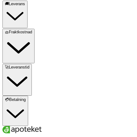
🚚Leverans
🧺Fraktkostnad
🚀Leveranstid
💳Betalning