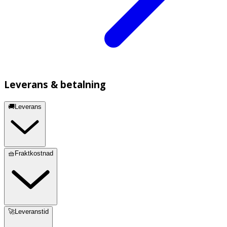
Leverans & betalning
🚚Leverans
🧺Fraktkostnad
🚀Leveranstid