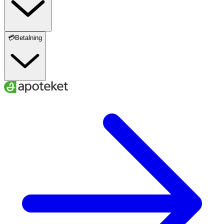
💳Betalning