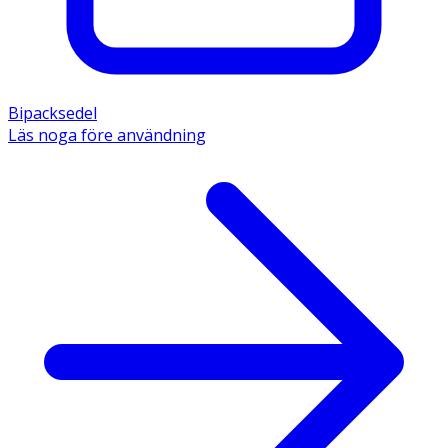
Bipacksedel
Läs noga före användning