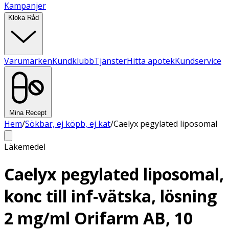
Kampanjer
Kloka Råd
Varumärken
Kundklubb
Tjänster
Hitta apotek
Kundservice
Mina Recept
Hem
/
Sökbar, ej köpb, ej kat
/
Caelyx pegylated liposomal
Läkemedel
Caelyx pegylated liposomal,
konc till inf-vätska, lösning
2 mg/ml Orifarm AB, 10