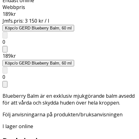
Endast online
Webbpris
189
kr
Jmfs.pris:
3 150 kr / l
Köp
c/o GERD Blueberry Balm, 60 ml
0
189
kr
Köp
c/o GERD Blueberry Balm, 60 ml
0
Blueberry Balm är en exklusiv mjukgörande balm avsedd
för att vårda och skydda huden över hela kroppen.
Följ anvisningarna på produkten/bruksanvisningen
I lager online