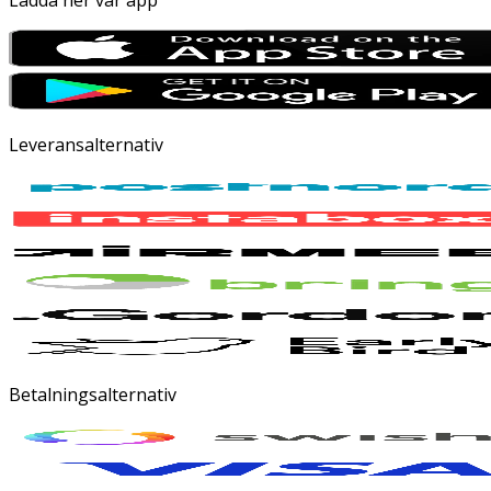
Leveransalternativ
Betalningsalternativ