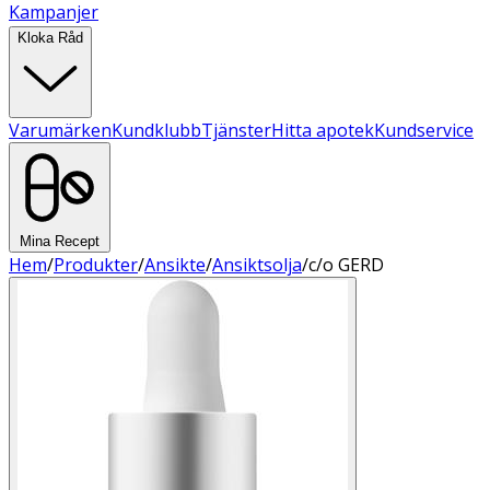
Kampanjer
Kloka Råd
Varumärken
Kundklubb
Tjänster
Hitta apotek
Kundservice
Mina Recept
Hem
/
Produkter
/
Ansikte
/
Ansiktsolja
/
c/o GERD