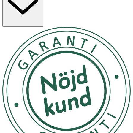
skadliga fria radikaler och miljöpåverkan, medan vitamin
A och E bidrar till att stimulera cellförnyelse, reparera
skadad hud och förbättra hudens textur och ton.
Resultatet är en mer strålande, jämn och ungdomlig hud.
Användning
Som nattolja: Börja med att noggrant rengöra din hud
för att avlägsna smuts, olja och makeup. Ta några
droppar olja på handflatan och värm mellan händerna för
att aktivera dess ingredienser. Applicera försiktigt oljan
på ansikte och hals med mjuka, uppåtgående rörelser.
Låt oljan absorberas helt in i huden över natten för
optimal näring och återhämtning.
Dagtid: Applicera en mindre mängd av oljan på ansikte
och hals efter du tvättat dig på morgonen. Massera in
oljan tills den är helt absorberad. Följ upp med din vanliga
dagkräm för extra skydd och återfuktning. Om du
använder makeup, låt oljan sjunka in helt innan du
applicerar din makeup för en smidig applicering.