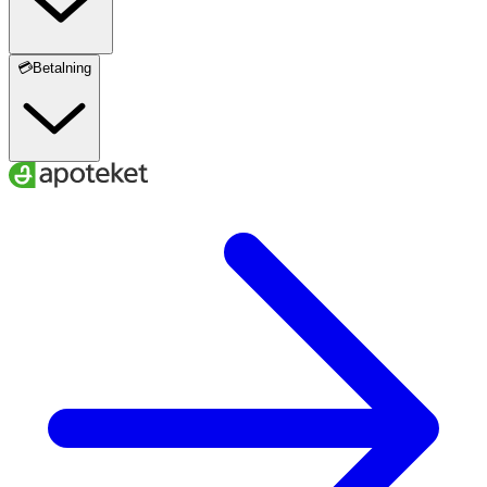
💳Betalning