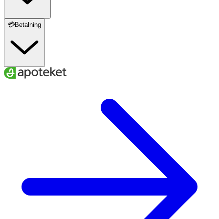
💳Betalning