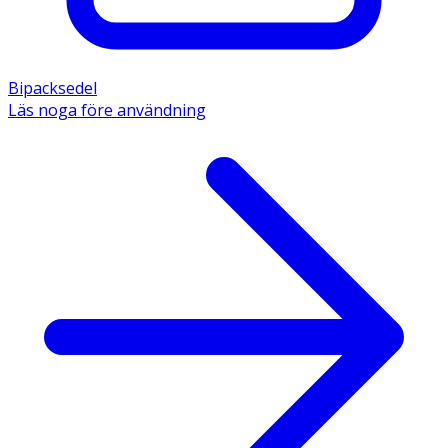
Bipacksedel
Läs noga före användning