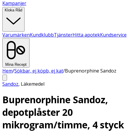
Kampanjer
Kloka Råd
Varumärken
Kundklubb
Tjänster
Hitta apotek
Kundservice
Mina Recept
Hem
/
Sökbar, ej köpb, ej kat
/
Buprenorphine Sandoz
Sandoz
,
Läkemedel
Buprenorphine Sandoz,
depotplåster 20
mikrogram/timme, 4 styck