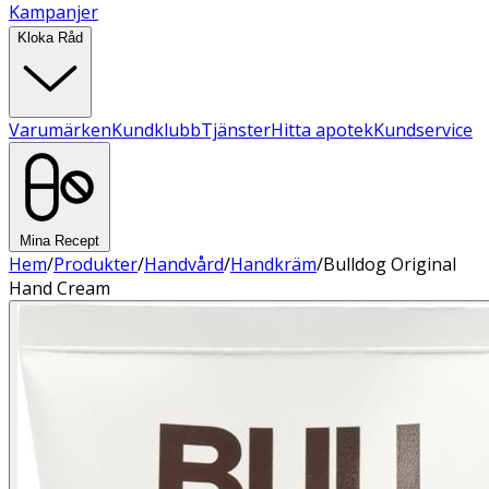
Kampanjer
Kloka Råd
Varumärken
Kundklubb
Tjänster
Hitta apotek
Kundservice
Mina Recept
Hem
/
Produkter
/
Handvård
/
Handkräm
/
Bulldog Original
Hand Cream