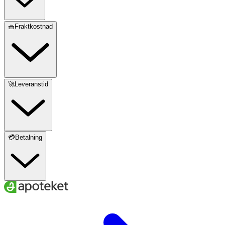
🧺Fraktkostnad
🚀Leveranstid
💳Betalning