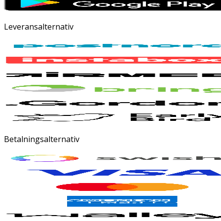
Leveransalternativ
Betalningsalternativ