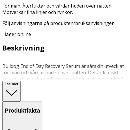
För män. Återfuktar och vårdar huden över natten.
Motverkar fina linjer och rynkor.
Följ anvisningarna på produkten/bruksanvisningen
I lager online
Beskrivning
Bulldog End of Day Recovery Serum är särskilt utvecklat
för män och vårdar huden över natten. Det är kliniskt
bevisat att minska synligheten av fina linjer och rynkor*.
Läs mer
Serumet innehåller en noggrant utvald blandning av
naturliga ingredienser som ger effektiv återhämtning
och återfuktning. Fördelar: • Minskar synligheten av fina
linjer och rynkor ** • Rambutanextrakt – Ett naturligt
Produktfakta
alternativ till retinol som hjälper till att minska fina linjer
och rynkor • Isländsk mikroalg – Förbättrar hudens
fasthet • Hyaluronsyra – Ger återfuktning över natten •