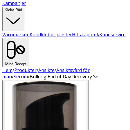
Kampanjer
Kloka Råd
Varumärken
Kundklubb
Tjänster
Hitta apotek
Kundservice
Mina Recept
Hem
/
Produkter
/
Ansikte
/
Ansiktsvård för
män
/
Serum
/
Bulldog End of Day Recovery Se