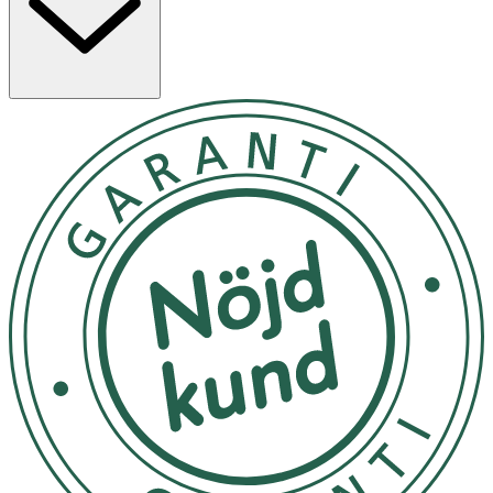
Lugnande naturlig doft av vetiver, cederträ och
eukalyptusolja *Efter 4 veckors daglig användning På
Bulldog tror vi på att tillverka kvalitetsprodukter som
frigör den verkliga potentialen hos ingredienser med
naturligt ursprung. • Flaska: 100 % återvunnen plast
(PCR) • Pump: 30 % återvunnen plast (PCR), monomaterial
• Vegansk
•Applicera 1–2 pump på torr och rengjord hud varje kväll.
• Perfekt efter Bulldog End of Day Recovery Cleansing
Face Gel och före Bulldog End of Day Recovery Cream
Rumstemperatur
OK för gravida och ammande:
Ja
Ingredienser:
Aqua (Water), Propanediol, Glycerin, Sodium PCA,
Polyglyceryl-6 caprylate, Sodium hyaluronate, Sodium
benzoate, Xanthan gum, Potassium sorbate,