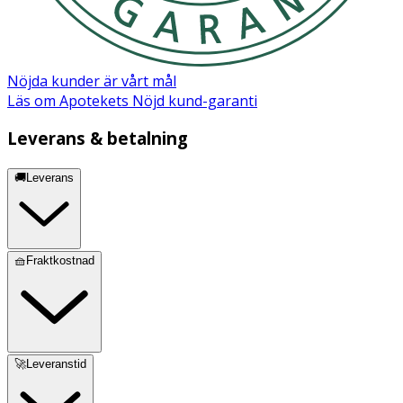
Maltodextrin, Plankton extract, Parfum (Fragrance)*,
Citric acid, Phenoxyethanol, Biosaccharide gum-1,
Nephelium lappaceum (Rambutan) leaf extract, Proline,
Limonene. *A blend of natural ingredients.
Nöjda kunder är vårt mål
Läs om Apotekets Nöjd kund-garanti
Leverans & betalning
🚚Leverans
🧺Fraktkostnad
🚀Leveranstid