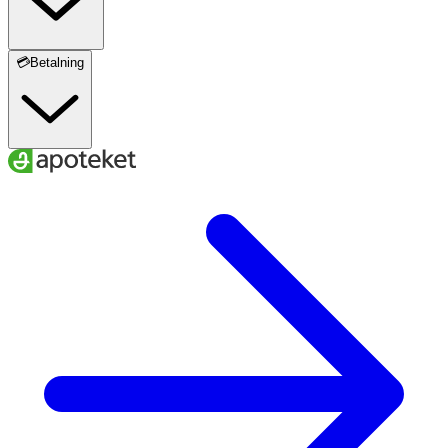
💳Betalning