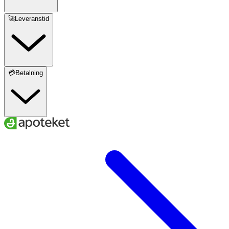
🚀Leveranstid
💳Betalning