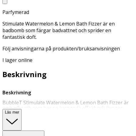
Parfymerad
Stimulate Watermelon & Lemon Bath Fizzer är en
badbomb som färgar badvattnet och sprider en
fantastisk doft.
Följ anvisningarna på produkten/bruksanvisningen
I lager online
Beskrivning
Beskrivning
BubbleT Stimulate Watermelon & Lemon Bath Fizzer är
en
badbomb
som har en lugnande effekt och lämnar
huden fräsch och mjuk. Badbomben färgar badvattnet
Läs mer
och sprider en fantastisk doft av vattenmelon och citron.
Följ anvisningarna på produkten/bruksanvisningen.