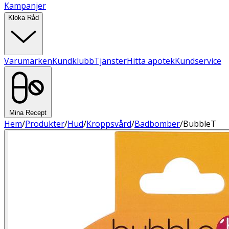
Kampanjer
Kloka Råd
Varumärken
Kundklubb
Tjänster
Hitta apotek
Kundservice
Mina Recept
Hem
/
Produkter
/
Hud
/
Kroppsvård
/
Badbomber
/
BubbleT