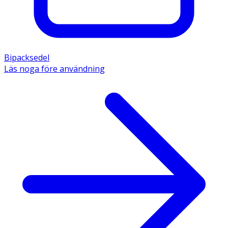
Bipacksedel
Läs noga före användning