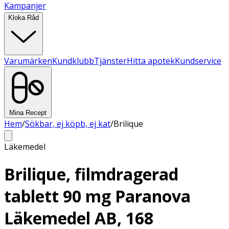
Kampanjer
Kloka Råd
Varumärken
Kundklubb
Tjänster
Hitta apotek
Kundservice
Mina Recept
Hem
/
Sökbar, ej köpb, ej kat
/
Brilique
Läkemedel
Brilique, filmdragerad
tablett 90 mg Paranova
Läkemedel AB, 168