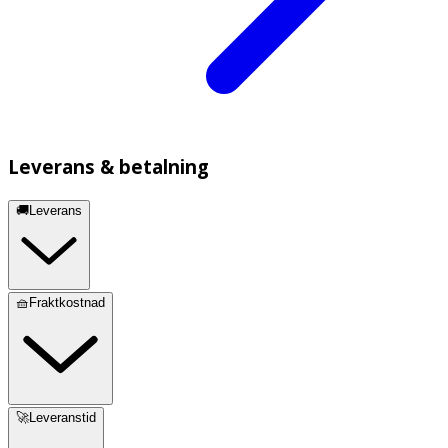
Leverans & betalning
🚚Leverans
🧺Fraktkostnad
🚀Leveranstid