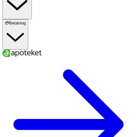
💳Betalning