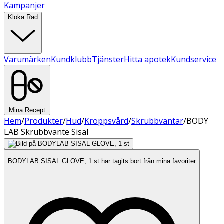
Kampanjer
Kloka Råd
Varumärken
Kundklubb
Tjänster
Hitta apotek
Kundservice
Mina Recept
Hem
/
Produkter
/
Hud
/
Kroppsvård
/
Skrubbvantar
/
BODY
LAB Skrubbvante Sisal
BODYLAB SISAL GLOVE, 1 st har tagits bort från mina favoriter