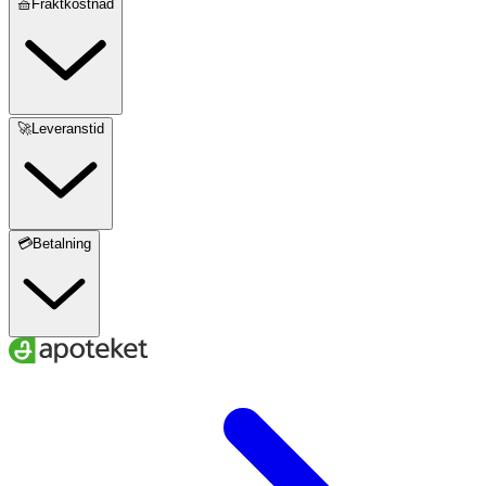
🧺Fraktkostnad
🚀Leveranstid
💳Betalning