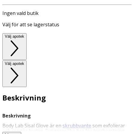
Ingen vald butik
Välj för att se lagerstatus
Välj apotek
Välj apotek
Beskrivning
Beskrivning
Body Lab Sisal Glove är en
skrubbvante
som exfolierar
och rengör huden. Fungerar lika bra för torrborstning