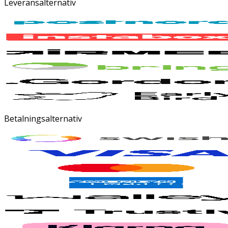
Leveransalternativ
Betalningsalternativ