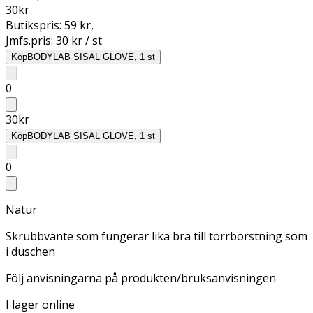
30
kr
Butikspris:
59 kr
,
Jmfs.pris:
30 kr / st
Köp
BODYLAB SISAL GLOVE, 1 st
0
30
kr
Köp
BODYLAB SISAL GLOVE, 1 st
0
Natur
Skrubbvante som fungerar lika bra till torrborstning som
i duschen
Följ anvisningarna på produkten/bruksanvisningen
I lager online