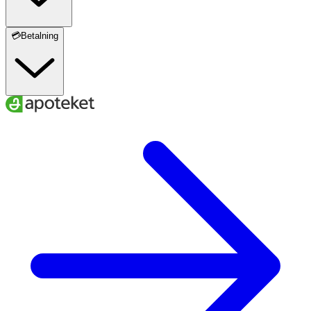
💳Betalning