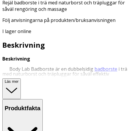
Rejäl badborste i trä med naturborst och träpluggar för
såväl rengöring och massage
Följ anvisningarna på produkten/bruksanvisningen
I lager online
Beskrivning
Beskrivning
Body Lab Badborste är en dubbelsidig
badborste
i trä
med naturborst och träpluggar för såväl effektiv
rengöring som skön massage och torrborstning.
Läs mer
Badborsten har borststrån på ena sidan och träpluggar
på den andra för att användas till både rengöring och
massage. Borstens handtag gör att du lättare kommer åt
på ryggen.
Produktfakta
Användning
- Följ anvisningarna på produkten/bruksanvisningen.