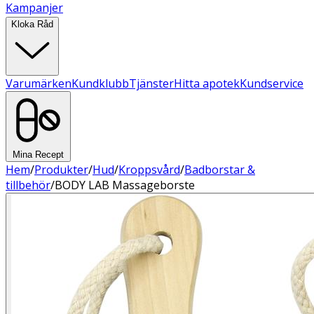
Kampanjer
Kloka Råd
Varumärken
Kundklubb
Tjänster
Hitta apotek
Kundservice
Mina Recept
Hem
/
Produkter
/
Hud
/
Kroppsvård
/
Badborstar &
tillbehör
/
BODY LAB Massageborste