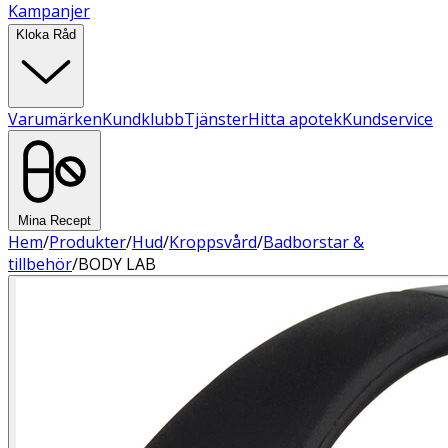
Kampanjer
Kloka Råd
Varumärken
Kundklubb
Tjänster
Hitta apotek
Kundservice
Mina Recept
Hem
/
Produkter
/
Hud
/
Kroppsvård
/
Badborstar &
tillbehör
/
BODY LAB