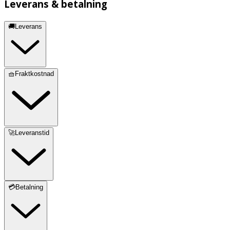
Leverans & betalning
🚚Leverans
🧺Fraktkostnad
🚀Leveranstid
💳Betalning