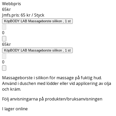
Webbpris
65
kr
Jmfs.pris:
65 kr / Styck
Köp
BODY LAB Massageborste silikon , 1 st
0
65
kr
Köp
BODY LAB Massageborste silikon , 1 st
0
Massageborste i silikon för massage på fuktig hud.
Använd i duschen med lödder eller vid applicering av olja
och kräm.
Följ anvisningarna på produkten/bruksanvisningen
I lager online