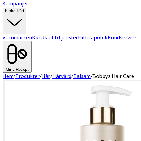
Kampanjer
Kloka Råd
Varumärken
Kundklubb
Tjänster
Hitta apotek
Kundservice
Mina Recept
Hem
/
Produkter
/
Hår
/
Hårvård
/
Balsam
/
Bobbys Hair Care