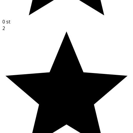
0
st
2