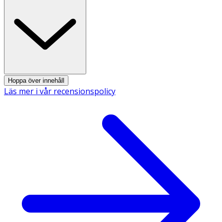
Dimethylamine, Simmondsia Chinensis Seed Oil, Argania
Spinosa Kernel Oil, Helianthus Annuus Seed Extract,
Panthenol, Glycerin, Cetrimonium Chloride,
Behentrimonium Chloride, Dimethicone, Dimethiconol,
Butylene Glycol, Amodimethicone/Morpholinomethyl
Silsesquioxane Copolymer, Trideceth-5, Pentaerythrityl
Tetra-Di-T-Butyl Hydroxyhydrocinnamate, Citric Acid,
Benzoic Acid, Lactic Acid, Dehydroacetic Acid, Limonene,
Phenoxyethanol.
Hoppa över innehåll
Läs mer i vår recensionspolicy