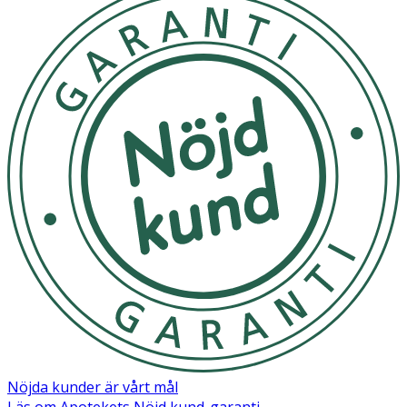
- Spraya på fuktigt hår och kamma igenom före styling.
- Alternativt spraya i handen först och fördela sedan i
håret, sektion för sektion.
- Fungerar även i torrt hår om så önskat.
Inneh
å
ll
Aqua, Cetearyl Alcohol, Neopentyl Glycol Diheptanoate,
Parfum, Butyrospermum Parkii Butter, Sodium Methoxy
PEG-16 Maleate/Styrene Sulfonate Copolymer,
Hydrolyzed Wheat Starch, Hydrolyzed Wheat Protein,
Isododecane, Behentrimonium Chloride, Potassium
Sorbate, Phenoxyethanol, Ethylhexylglycerin, Geraniol.
Nöjda kunder är vårt mål
Läs om Apotekets Nöjd kund-garanti