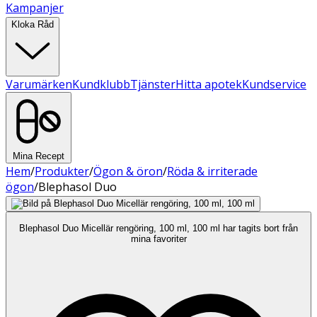
Kampanjer
Kloka Råd
Varumärken
Kundklubb
Tjänster
Hitta apotek
Kundservice
Mina Recept
Hem
/
Produkter
/
Ögon & öron
/
Röda & irriterade
ögon
/
Blephasol Duo
Blephasol Duo Micellär rengöring, 100 ml, 100 ml har tagits bort från
mina favoriter