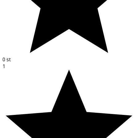
0
st
1