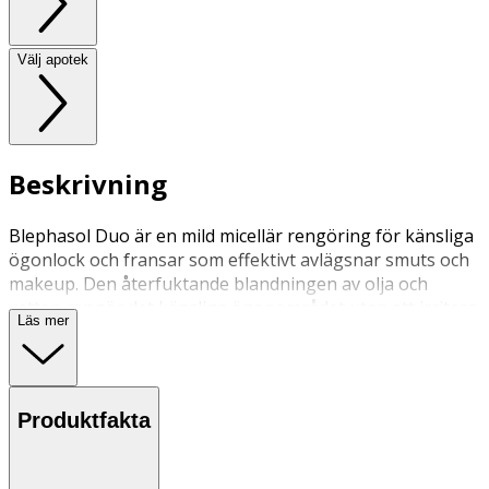
Välj apotek
Beskrivning
Blephasol Duo är en mild micellär rengöring för känsliga
ögonlock och fransar som effektivt avlägsnar smuts och
makeup. Den återfuktande blandningen av olja och
vatten rengör det känsliga ögonområdet utan att irritera
Läs mer
eller svida. För personer med känsliga ögon, blepharit,
vagel eller andra ögonbesvär.
Användning
Produktfakta
• Fri från parfym, konserveringsmedel eller alkohol.
• Högkvalitativa bomullspads medföljer.
• Behöver ej sköljas av med vatten.