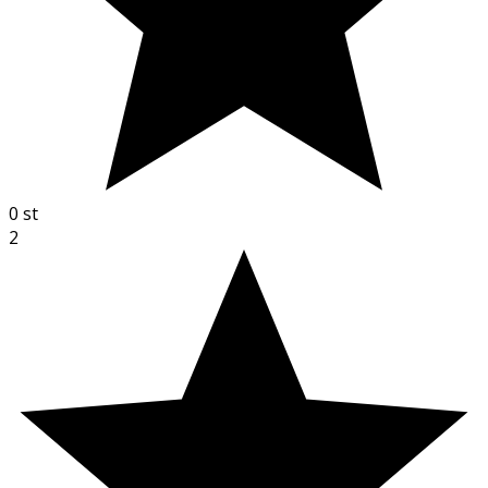
0
st
2