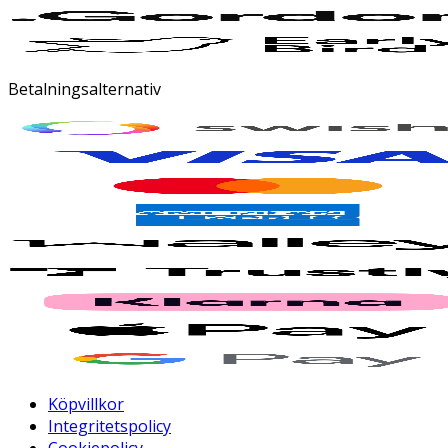
Betalningsalternativ
Köpvillkor
Integritetspolicy
Cookiepolicy