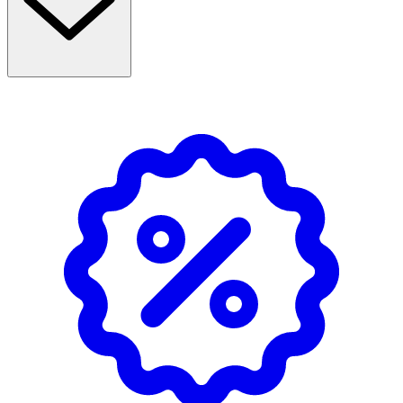
- Förvaras i rumstemperatur, undvik direkt solljus.
Innehåll
Aqua, PVP, Silica, Brassica Oleracea Italica Seed Oil,
Ceteareth-20, Hydrogenated Starch Hydrolysate,
Panthenol, Polyacrylamide, Laureth-7, Hydrolyzed Wheat
Protein PG-Propyl Silanetriol, C13-14 Isoparaffin,
Benzophenone-4, Ethylhexylglycerin, Phenoxyethanol,
Citric Acid, Parfum