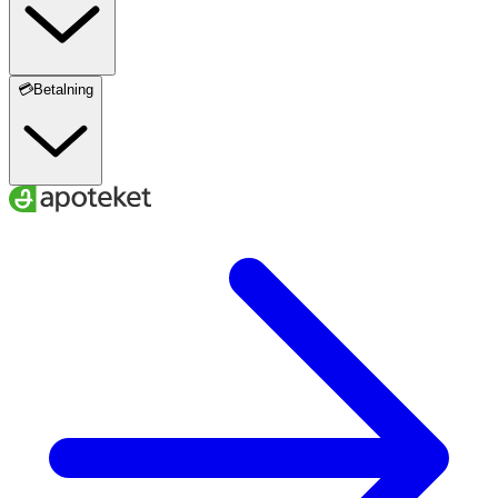
💳Betalning