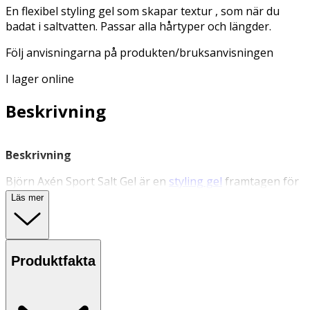
En flexibel styling gel som skapar textur , som när du
badat i saltvatten. Passar alla hårtyper och längder.
Följ anvisningarna på produkten/bruksanvisningen
I lager online
Beskrivning
Beskrivning
Björn Axén Sport Salt Gel är en
styling gel
framtagen för
att skapa känslan av textur som efter ett bad i saltvatten.
Läs mer
En hårgel som passar alla hårtyper och längder, inte
känns fet och framhäver hårets lockar och form.
Användning
Produktfakta
- Applicera i fuktigt eller torrt hår.
- Låt självtorka eller föna torrt.