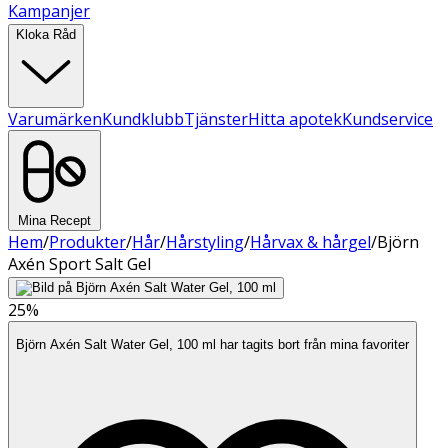
Kampanjer
Kloka Råd
Varumärken
Kundklubb
Tjänster
Hitta apotek
Kundservice
Mina Recept
Hem
/
Produkter
/
Hår
/
Hårstyling
/
Hårvax & hårgel
/
Björn
Axén Sport Salt Gel
25%
Björn Axén Salt Water Gel, 100 ml har tagits bort från mina favoriter