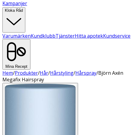
Kampanjer
Kloka Råd
Varumärken
Kundklubb
Tjänster
Hitta apotek
Kundservice
Mina Recept
Hem
/
Produkter
/
Hår
/
Hårstyling
/
Hårspray
/
Björn Axén
Megafix Hairspray