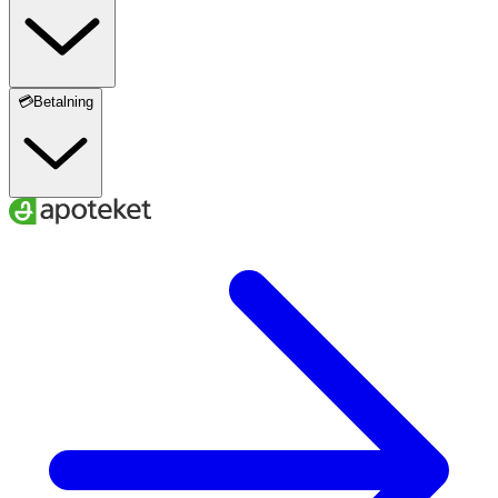
💳Betalning