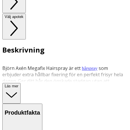
Välj apotek
Beskrivning
Björn Axén Megafix Hairspray är ett
som
hårspray
erbjuder extra hållbar fixering för en perfekt frisyr hela
dagen. Ger ditt hår den önskade stadgan utan att
Läs mer
kompromissa med lyster och naturlig rörlighet. Trots den
höga stadgan är den lätt att borsta ur och lämnar inga
rester i håret. Vegansk.
Användning
Produktfakta
- Användning: Applicera i torrt hår efter att du har stylat
klart det.