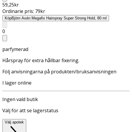
59,25
kr
Ordinarie pris:
79
kr
Köp
Björn Axén Megafix Hairspray Super Strong Hold, 80 ml
0
parfymerad
Hårspray för extra hållbar fixering.
Följ anvisningarna på produkten/bruksanvisningen
I lager online
Ingen vald butik
Välj för att se lagerstatus
Välj apotek