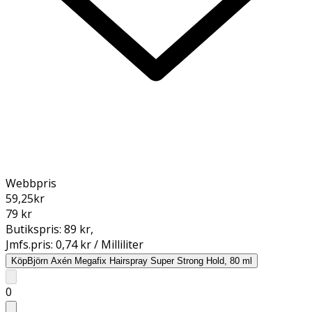
Webbpris
59,25
kr
79 kr
Butikspris:
89 kr
,
Jmfs.pris:
0,74 kr / Milliliter
Köp
Björn Axén Megafix Hairspray Super Strong Hold, 80 ml
0