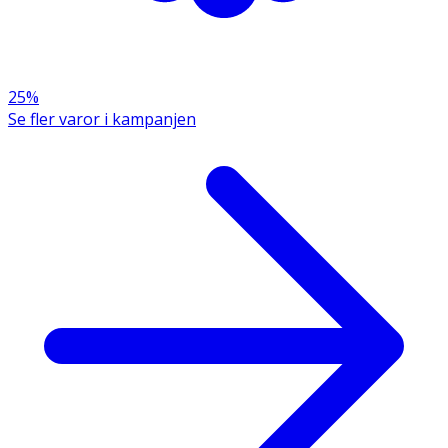
antändningskällor. Rökning förbjuden. Spreja inte över
öppen låga eller andra antändningskällor. Får inte
punkteras eller brännas, gäller även tömd behållare.
Skyddas från solljus. Får inte utsättas för temperaturer
25%
över 50° C/122 °F. Förvaras oåtkomligt för barn.
Se fler varor i kampanjen