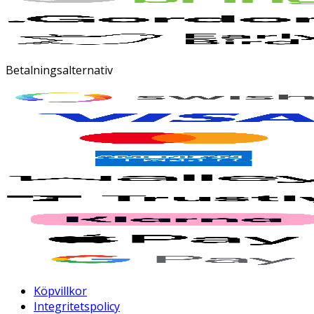
Betalningsalternativ
Köpvillkor
Integritetspolicy