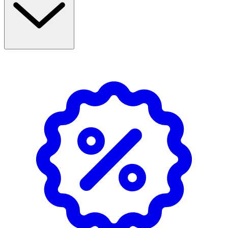
- Håll burken cirka 20 cm från håret när du sprayar.
Undvik att andas in spray.
- För ett fastare och mer hållbart resultat spraya lite i
taget och upprepa till önskat resultat.
Innehåll
Dimethyl Ether, Alcohol Denat.,
Octylacrylamide/Acrylates/Butylaminoethyl Methacrylate
Copolymer, Aqua, Aminomethyl Propanol, VP/VA
Copolymer, Trimethylsiloxyphenyl Dimethicone,
Panthenol, Citric Acid, Parfum,
Trimethylbenzenepropanol, Linalyl Acetate, Dimethyl
Phenethyl Acetate.
Brandfarligt
Fara extremt brandfarlig aerosol. Tryckbehållare: Kan
sprängas vid uppvärmning. Får inte utsättas för värme,
heta ytor, gnistor, öppen låga eller andra