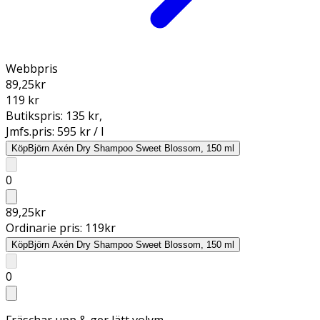
Webbpris
89,25
kr
119 kr
Butikspris:
135 kr
,
Jmfs.pris:
595 kr / l
Köp
Björn Axén Dry Shampoo Sweet Blossom, 150 ml
0
89,25
kr
Ordinarie pris:
119
kr
Köp
Björn Axén Dry Shampoo Sweet Blossom, 150 ml
0
Fräschar upp & ger lätt volym