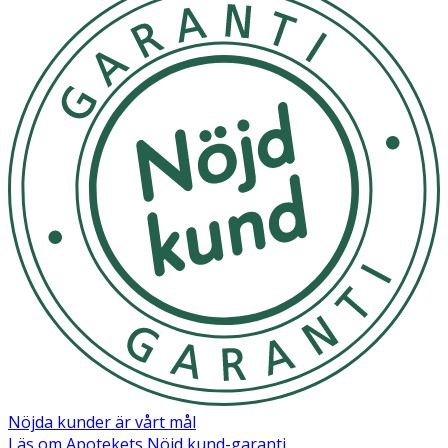
Nöjda kunder är vårt mål
Läs om Apotekets Nöjd kund-garanti