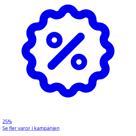
Starch, Cetrimonium Chloride, Parfum, Vanillin,
Hexamethylindanopyran, Tetramethyl
acetyloctahydronaphthalenes.
Brandfarligt
Fara extremt brandfarlig aerosol. Tryckbehållare: Kan
sprängas vid uppvärmning. Får inte utsättas för värme,
heta ytor, gnistor, öppen låga eller andra
antändningskällor. Rökning förbjuden. Spreja inte över
öppen låga eller andra antändningskällor. Får inte
punkteras eller brännas, gäller även tömd behållare.
Skyddas från solljus. Får inte utsättas för temperaturer
över 50° C/122 °F. Förvaras oåtkomligt för barn.
25%
Se fler varor i kampanjen