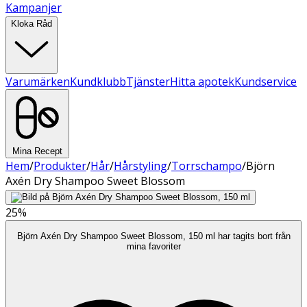
Kampanjer
Kloka Råd
Varumärken
Kundklubb
Tjänster
Hitta apotek
Kundservice
Mina Recept
Hem
/
Produkter
/
Hår
/
Hårstyling
/
Torrschampo
/
Björn
Axén Dry Shampoo Sweet Blossom
25%
Björn Axén Dry Shampoo Sweet Blossom, 150 ml har tagits bort från
mina favoriter