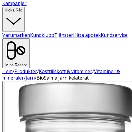
Kampanjer
Kloka Råd
Varumärken
Kundklubb
Tjänster
Hitta apotek
Kundservice
Mina Recept
Hem
/
Produkter
/
Kosttillskott & vitaminer
/
Vitaminer &
mineraler
/
Järn
/
BioSalma Järn kelaterat