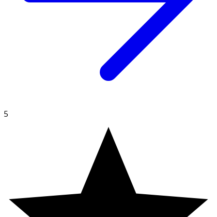
Fyllnadsmedel (cellulosa), stabiliseringsmedel
(dikalciumfosfat, tvärbunden
natriumkarboximetylcellulosa, magnesiumsalter av
fettsyror), järnbisglycinat (Ferrochel),
ytbehandlingsmedel (hydroxipropylcellulosa, glycerol),
färgämne (järnoxid).
5