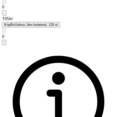
0
105
kr
Köp
BioSalma Järn kelaterat, 120 st
0