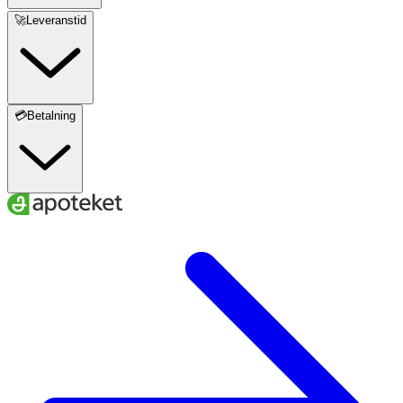
🚀Leveranstid
💳Betalning