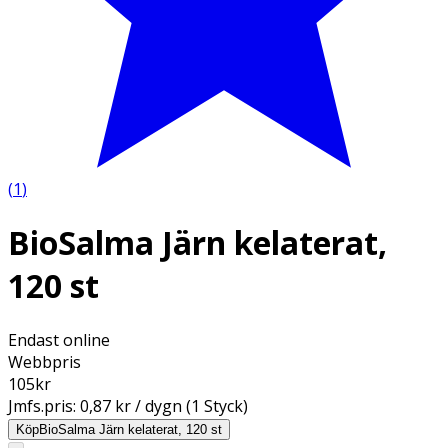
(
1
)
BioSalma Järn kelaterat,
120 st
Endast online
Webbpris
105
kr
Jmfs.pris:
0,87 kr / dygn (1 Styck)
Köp
BioSalma Järn kelaterat, 120 st