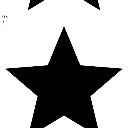
0
st
1