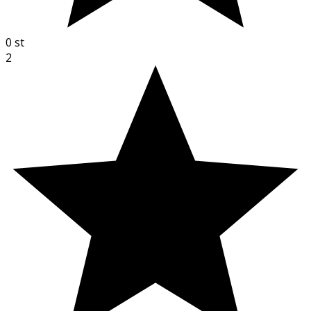
0
st
2