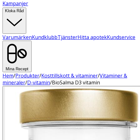
Kampanjer
Kloka Råd
Varumärken
Kundklubb
Tjänster
Hitta apotek
Kundservice
Mina Recept
Hem
/
Produkter
/
Kosttillskott & vitaminer
/
Vitaminer &
mineraler
/
D-vitamin
/
BioSalma D3 vitamin