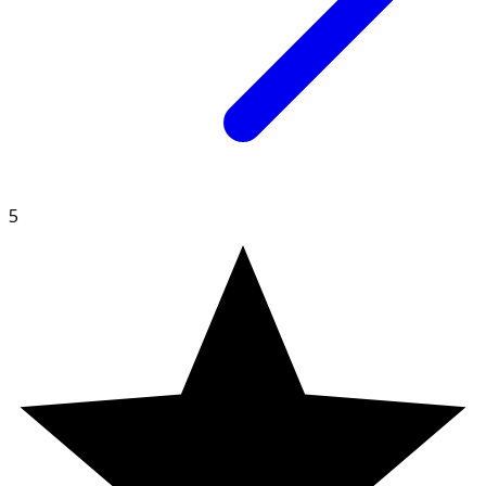
Innehåll
Laxolja (FISK), vitamin D3 kolikalciferol (lanolin),
antioxidationsmedel (rosmarinextrakt (Rosmarinus
Officinalis)). Kapsel: Gelatin (bovint (nötkreatur)),
fuktighetsbevarande medel (glycerol).
5