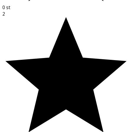
0
st
2