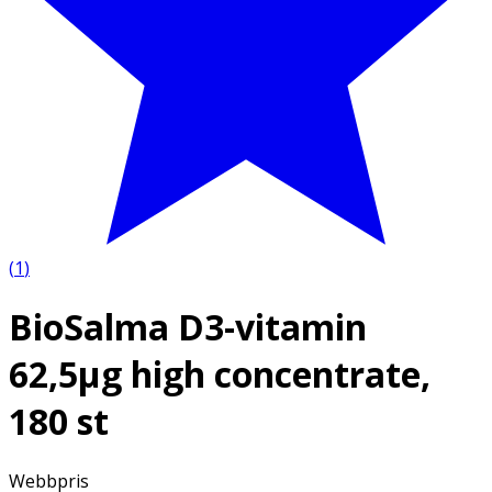
(
1
)
BioSalma D3-vitamin
62,5µg high concentrate,
180 st
Webbpris