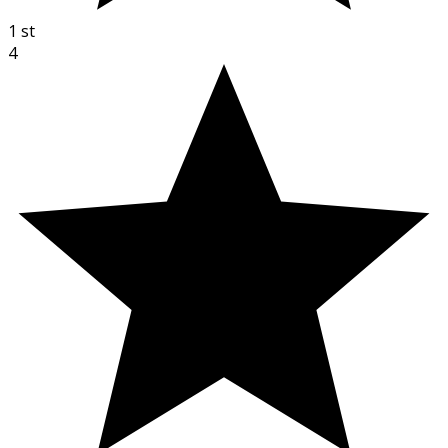
1
st
4