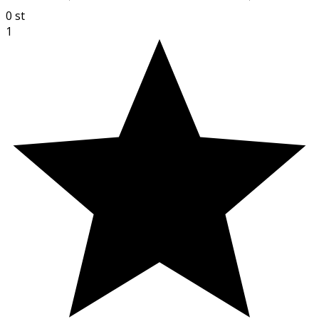
0
st
1