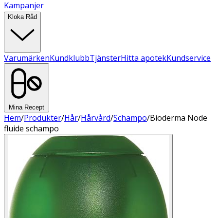
Kampanjer
Kloka Råd
Varumärken
Kundklubb
Tjänster
Hitta apotek
Kundservice
Mina Recept
Hem
/
Produkter
/
Hår
/
Hårvård
/
Schampo
/
Bioderma Node
fluide schampo