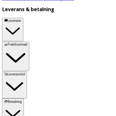
Leverans & betalning
🚚Leverans
🧺Fraktkostnad
🚀Leveranstid
💳Betalning