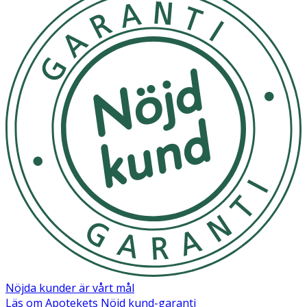
Aqua/Water/Eau, Caprylyl/Capryl Glucoside, Peg-150
Distearate, Peg-6 Caprylic/ Capric Glycerides, Peg-15
Cocopolyamine, Sodium Lauroyl Oat Amino Acids, Lactic
Acid, Sodium Citrate, Caprylyl Glycol, Quaternium-80,
Propylene Glycol, Mannitol, Xylitol, Rhamnose,
Phenoxyethanol, Tetrasodium Edta, Ethylhexylglycerin,
Fructooligosaccharides, Sodium Hydroxide, Fragrance
(Parfum). [Nd 003]
Nöjda kunder är vårt mål
Läs om Apotekets Nöjd kund-garanti