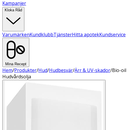
Kampanjer
Kloka Råd
Varumärken
Kundklubb
Tjänster
Hitta apotek
Kundservice
Mina Recept
Hem
/
Produkter
/
Hud
/
Hudbesvär
/
Ärr & UV-skador
/
Bio-oil
Hudvårdsolja