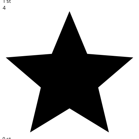
1
st
4
0
st