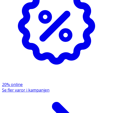
- Överskrid inte rekommenderad dos.
- Kosttillskott bör inte användas som alternativ till en
varierad kost.
- Förvara torrt och svalt, väl försluten och utom räckhåll
för små barn.
INNEHÅLLSDEKLARATION
1 Kapsel
2 Kapslar
%DRI*
Vitamin C
600 mg
1 200 mg
750/150
Kalcium
68 mg
137 mg
9/17*
20% online
Se fler varor i kampanjen
Nyponextrakt 4:1
100 mg
200 mg
**
* Dagligt referensintag. ** DRI ej fastställd