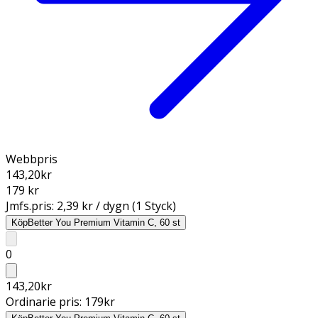
Webbpris
143,20
kr
179 kr
Jmfs.pris:
2,39 kr / dygn (1 Styck)
Köp
Better You Premium Vitamin C, 60 st
0
143,20
kr
Ordinarie pris:
179
kr