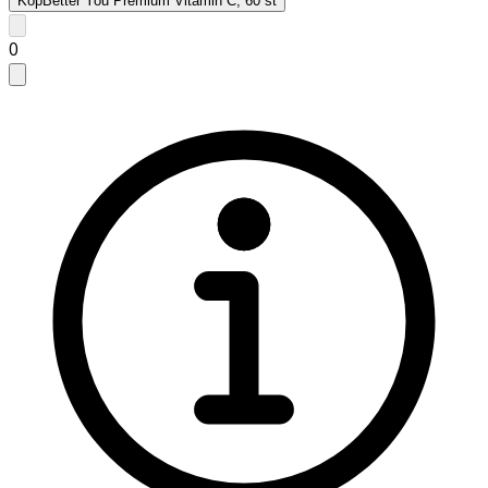
Köp
Better You Premium Vitamin C, 60 st
0