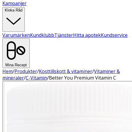
Kampanjer
Kloka Råd
Varumärken
Kundklubb
Tjänster
Hitta apotek
Kundservice
Mina Recept
Hem
/
Produkter
/
Kosttillskott & vitaminer
/
Vitaminer &
mineraler
/
C-Vitamin
/
Better You Premium Vitamin C