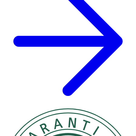
Innehåll
Kalciumaskorbat (82,6% askorbinsyra, 9,4% kalcium),
nyponextrakt 4:1, klumpförebyggande medel (risextrakt
blandning), vegetabilisk kapsel
(hydroxipropylmetylcellulosa).