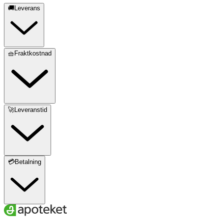
🚚Leverans
🧺Fraktkostnad
🚀Leveranstid
💳Betalning