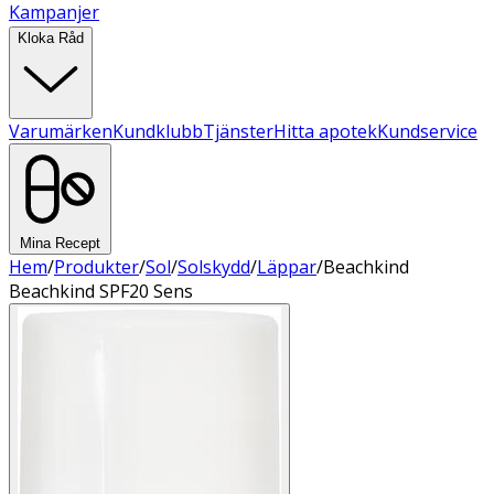
Kampanjer
Kloka Råd
Varumärken
Kundklubb
Tjänster
Hitta apotek
Kundservice
Mina Recept
Hem
/
Produkter
/
Sol
/
Solskydd
/
Läppar
/
Beachkind
Beachkind SPF20 Sens