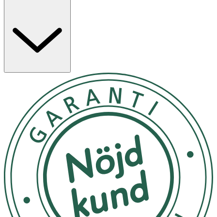
Innehåller naturliga, milda oljor, smör och vaxer som
sötmandelolja, sheasmör, hallonfröolja och
vetegroddsolja. Dessa gör ceratet lättapplicerat och
återfuktande. Basen är torrolja av kokos som har ett lågt
komedogent index för att undvika att porerna täpps
igen. Därför kan du även använda solsticket i ansiktet.
Beachkind använder en naturligt framställd zinkoxid som
skapar en skyddande sköld på ytan av huden som
reflekterar både UVA och UVB-strålar. Beachkinds
solkräm lever även upp till de krav som ställs för att
klassas som en så kallad ”Reef Safe”. Formulan är
vattenresistent så att så lite solkräm som möjligt hamnar
i vattnet.
Användning
Applicera på huden innan solning.
Förvaring
Förvaras i rumstemperatur.