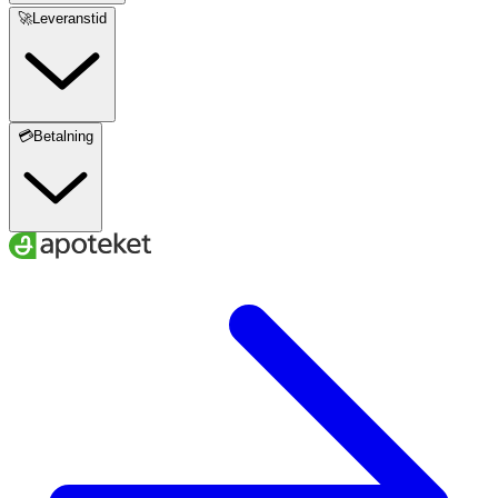
🚀Leveranstid
💳Betalning