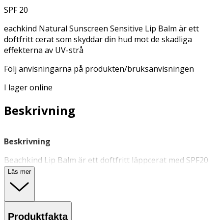
SPF 20
eachkind Natural Sunscreen Sensitive Lip Balm är ett
doftfritt cerat som skyddar din hud mot de skadliga
effekterna av UV-strå
Följ anvisningarna på produkten/bruksanvisningen
I lager online
Beskrivning
Beskrivning
Beachkind Lip Balm är ett doftfritt läppcerat med SPF20
som skyddar huden mot de skadliga effekterna av UV-
Läs mer
strålning. Innehåller ett mineralfilter baserat på icke-
nano zinkoxid, så kallad ”Invisible Zinc” som inte ger
någon vit hinna. Passar alla hudtyper.
Produktfakta