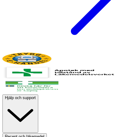
Hjälp och support
Recept och läkemedel